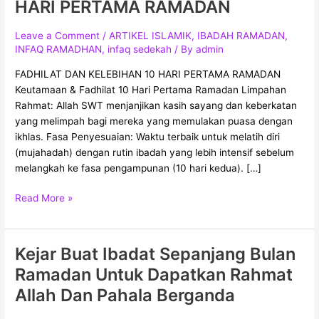
HARI PERTAMA RAMADAN
KELEBIHAN
10
Leave a Comment
/
ARTIKEL ISLAMIK
,
IBADAH RAMADAN
,
HARI
INFAQ RAMADHAN
,
infaq sedekah
/ By
admin
PERTAMA
FADHILAT DAN KELEBIHAN 10 HARI PERTAMA RAMADAN
RAMADAN
Keutamaan & Fadhilat 10 Hari Pertama Ramadan Limpahan
Rahmat: Allah SWT menjanjikan kasih sayang dan keberkatan
yang melimpah bagi mereka yang memulakan puasa dengan
ikhlas. Fasa Penyesuaian: Waktu terbaik untuk melatih diri
(mujahadah) dengan rutin ibadah yang lebih intensif sebelum
melangkah ke fasa pengampunan (10 hari kedua). […]
Read More »
Kejar Buat Ibadat Sepanjang Bulan
Kejar
Buat
Ramadan Untuk Dapatkan Rahmat
Ibadat
Allah Dan Pahala Berganda
Sepanjang
Bulan