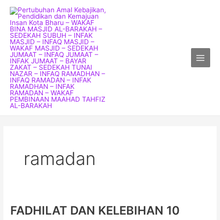
Skip
Main
to
Menu
content
ramadan
FADHILAT DAN KELEBIHAN 10
FADHILAT
DAN