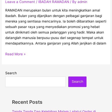
Leave a Comment
/
IBADAH RAMADAN
/ By
admin
Ramadan
Untuk
RAMADAN merupakan bulan untuk kita meningkatkan amal
Dapatkan
ibadah. Bulan yang dijanjikan dengan pelbagai ganjaran bagi
Rahmat
mereka yang sentiasa mencarinya. Ia boleh diibaratkan seperti
Allah
sebuah pasar raya yang menyediakan promosi yang hebat
Dan
untuk dinikmati oleh semua pelanggan yang hadir. Maka akan
Pahala
datanglah manusia berpusu-pusu dari segenap tempat untuk
Berganda
mendapatkannya. Antara ganjaran yang Allah janjikan di dalam
Read More »
Search
Search
Recent Posts
Tanda Tanda Dan Kelebihan Malam Lailatul Qadar di