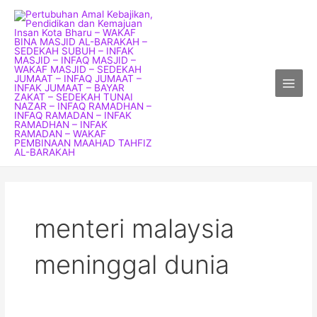
Skip
Main
to
Menu
content
menteri malaysia
meninggal dunia