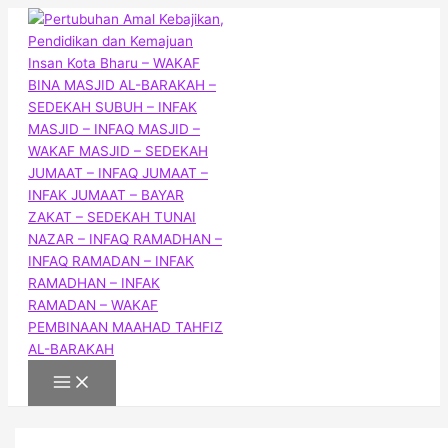
Main
Skip
Sedekah
Wakaf
Menu
to
Datangkan
Bina
content
Berkah
Masjid
dan
Al-
Rezeki
Barakah
Dari
Maahad
Allah.
Tahfiz
Jangan
Al-
Takut
Barakah
Miskin!!
dan
Pusat
Islam
Al-
Barakah
2023