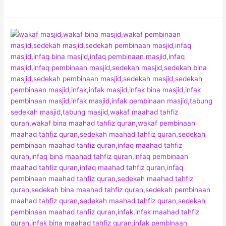
Wakaf
Bina
Masjid
Al-
Barakah
Maahad
Tahfiz
Al-
Barakah
dan
Pusat
Islam
Al-
Barakah
2023