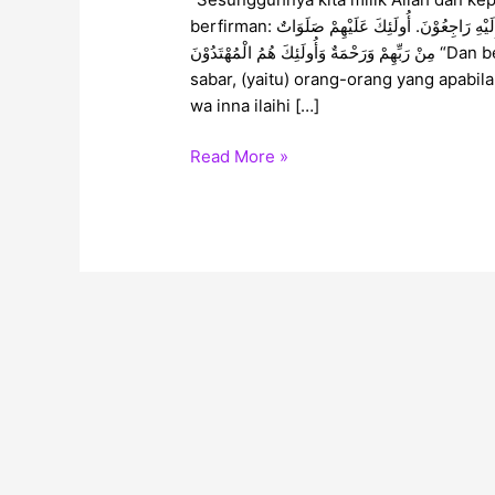
berfirman: وَبَشِّرِ الصَّابِرِيْنَ. الَّذِيْنَ إِذَا أَصَابَتْهُمْ مُصِيبَةٌ قَالُوا إِنَّا لِلَّهِ وَإِنَّا إِلَيْهِ رَاجِعُوْنَ. أُولَئِكَ عَلَيْهِمْ صَلَوَاتٌ
مِنْ رَبِّهِمْ وَرَحْمَةٌ وَأُولَئِكَ هُمُ الْمُهْتَدُوْنَ “Dan berikanlah berita gembira kepada orang-orang yang
sabar, (yaitu) orang-orang yang apabil
wa inna ilaihi […]
Read More »