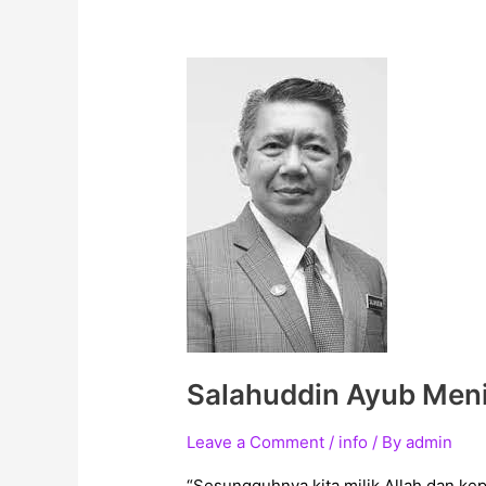
Salahuddin
Ayub
Meninggal
Dunia
Salahuddin Ayub Men
Leave a Comment
/
info
/ By
admin
“Sesungguhnya kita milik Allah dan kep