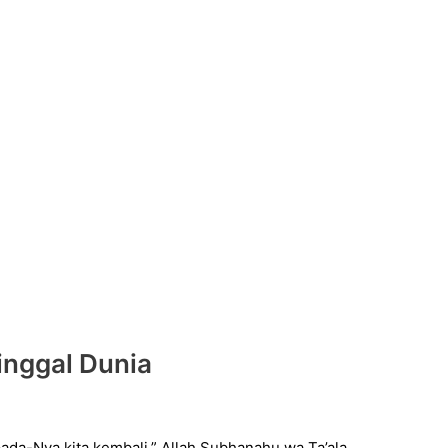
inggal Dunia
ada-Nya kita kembali.” Allah Subhanahu wa Ta’ala