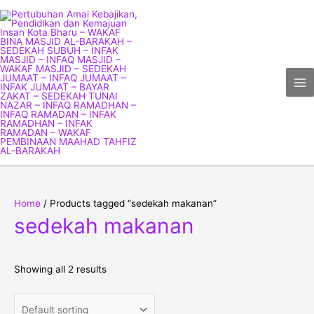
Skip
Ma
to
Me
content
Home
/ Products tagged “sedekah makanan”
sedekah makanan
Showing all 2 results