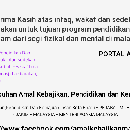
erima Kasih atas infaq, wakaf dan sede
kan untuk tujuan program pendidikan,
am dari segi fizikal dan mental di mala
PORTAL A
buhan Amal Kebajikan, Pendidikan dan Ke
://www.facebook.com/amalkebajikanma