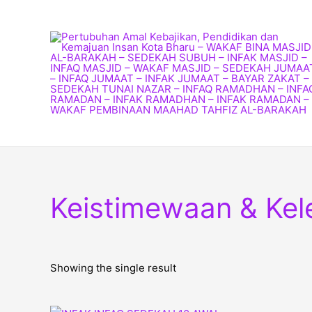
Skip
to
content
Keistimewaan & Kele
Showing the single result