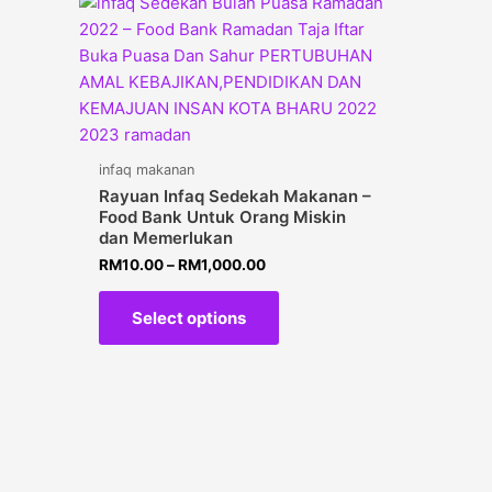
infaq makanan
Rayuan Infaq Sedekah Makanan –
Food Bank Untuk Orang Miskin
dan Memerlukan
RM
10.00
–
RM
1,000.00
Select options