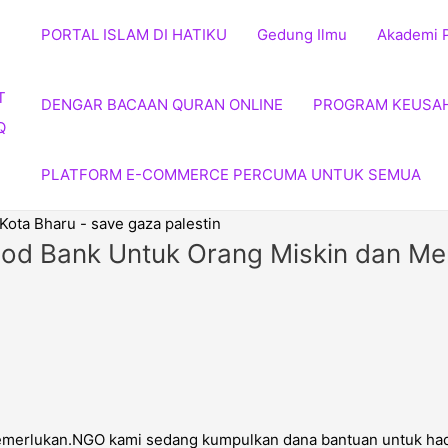
Rayuan
PORTAL ISLAM DI HATIKU
Infaq
Gedung Ilmu
Akademi 
Sedekah
Makanan
DENGAR BACAAN QURAN ONLINE
PROGRAM KEUSA
–
Food
Bank
PLATFORM E-COMMERCE PERCUMA UNTUK SEMUA
Untuk
Orang
Miskin
ood Bank Untuk Orang Miskin dan M
dan
Memerlukan
quantity
 memerlukan.NGO kami sedang kumpulkan dana bantuan untuk