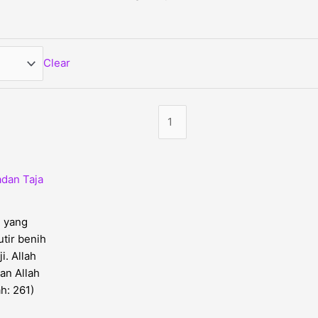
Clear
g yang
tir benih
i. Allah
an Allah
h: 261)