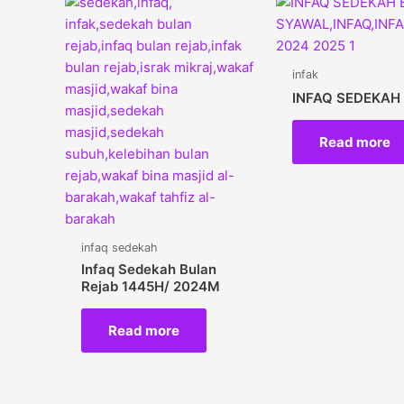
infak
INFAQ SEDEKAH
Read more
infaq sedekah
Infaq Sedekah Bulan
Rejab 1445H/ 2024M
Read more