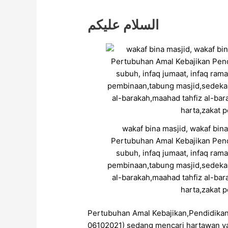
السلام عليكم
wakaf bina masjid, wakaf bina
Pertubuhan Amal Kebajikan Pend
subuh, infaq jumaat, infaq ra
pembinaan,tabung masjid,sedekah
al-barakah,maahad tahfiz al-bar
harta,zakat 
Pertubuhan Amal Kebajikan,Pendidika
06102021) sedang mencari hartawan y