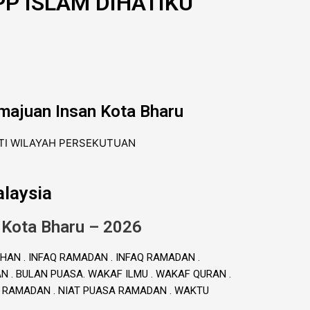
P ISLAM DIHATIKU
majuan Insan Kota Bharu
laysia
 Kota Bharu – 2026
HAN . INFAQ RAMADAN . INFAQ RAMADAN .
. BULAN PUASA. WAKAF ILMU . WAKAF QURAN .
A RAMADAN . NIAT PUASA RAMADAN . WAKTU