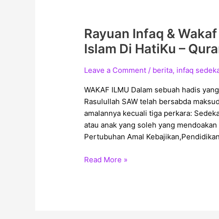
Rayuan Infaq & Wakaf
Rayuan
Infaq
Islam Di HatiKu – Qur
&
Wakaf
Leave a Comment
/
berita
,
infaq sedek
Ilmu
Pembangunan
WAKAF ILMU Dalam sebuah hadis yang 
Aplikasi
Rasulullah SAW telah bersabda maksudnya: ‏ “Apabila mati seorang manusia, t
Islam
amalannya kecuali tiga perkara: Sedek
Di
atau anak yang soleh yang mendoakan 
HatiKu
Pertubuhan Amal Kebajikan,Pendidikan
–
Read More »
Quran,
Hadith
&
Dakwah
Islam