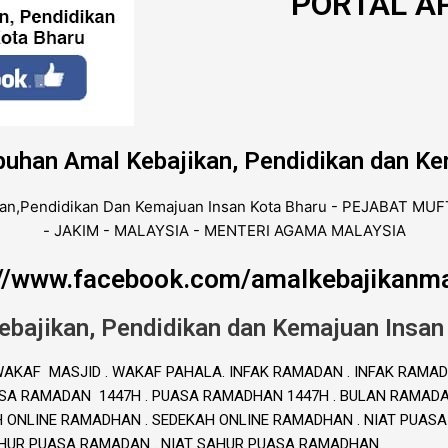
PORTAL AP
buhan Amal Kebajikan, Pendidikan dan Ke
://www.facebook.com/amalkebajikanma
ebajikan, Pendidikan dan Kemajuan Insan
. WAKAF MASJID . WAKAF PAHALA. INFAK RAMADAN . INFAK RAMAD
A RAMADAN 1447H . PUASA RAMADHAN 1447H . BULAN RAMADAN 
H ONLINE RAMADHAN . SEDEKAH ONLINE RAMADHAN . NIAT PUAS
AHUR PUASA RAMADAN . NIAT SAHUR PUASA RAMADHAN.