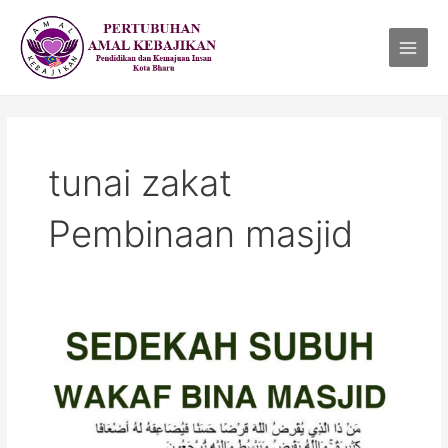
Skip
Main
to
Menu
content
tunai zakat
Pembinaan masjid
JEMPUT
SEDEKAH
SUBUH
DI
SINI