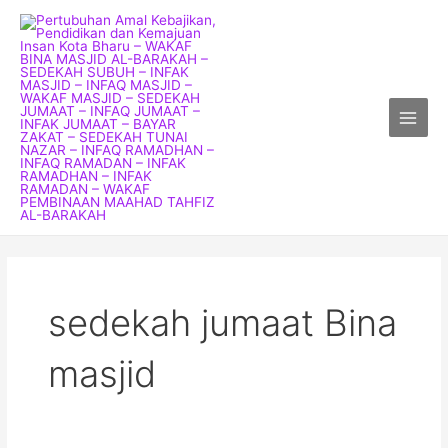
Skip
Main
to
Menu
content
sedekah jumaat Bina
masjid