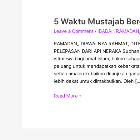
5 Waktu Mustajab Ber
5
Waktu
Leave a Comment
/
IBADAH RAMADAN
Mustajab
Berdoa
RAMADAN,,,DIAWALNYA RAHMAT, DI
di
PELEPASAN DARI API NERAKA Subhanallah (سُبْحَانَ ٱللَّٰهِ) RAMADAN adalah
bulan
istimewa bagi umat Islam, bukan sahaj
Ramadan
peluang untuk mendapatkan keberkata
setiap amalan kebaikan dijanjikan ganj
lebih dekat untuk dimakbulkan. Oleh […
Read More »