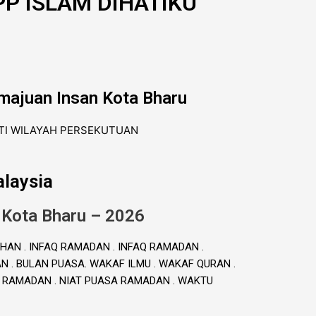
P ISLAM DIHATIKU
majuan Insan Kota Bharu
laysia
 Kota Bharu – 2026
HAN . INFAQ RAMADAN . INFAQ RAMADAN .
. BULAN PUASA. WAKAF ILMU . WAKAF QURAN .
A RAMADAN . NIAT PUASA RAMADAN . WAKTU