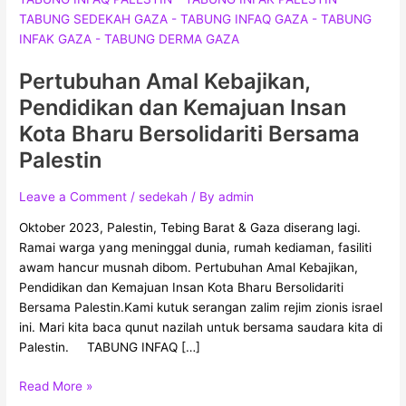
Kebajikan,
Pendidikan
dan
Pertubuhan Amal Kebajikan,
Kemajuan
Insan
Pendidikan dan Kemajuan Insan
Kota
Kota Bharu Bersolidariti Bersama
Bharu
Palestin
Bersolidariti
Bersama
Leave a Comment
/
sedekah
/ By
admin
Palestin
Oktober 2023, Palestin, Tebing Barat & Gaza diserang lagi.
Ramai warga yang meninggal dunia, rumah kediaman, fasiliti
awam hancur musnah dibom. Pertubuhan Amal Kebajikan,
Pendidikan dan Kemajuan Insan Kota Bharu Bersolidariti
Bersama Palestin.Kami kutuk serangan zalim rejim zionis israel
ini. Mari kita baca qunut nazilah untuk bersama saudara kita di
Palestin. TABUNG INFAQ […]
Read More »