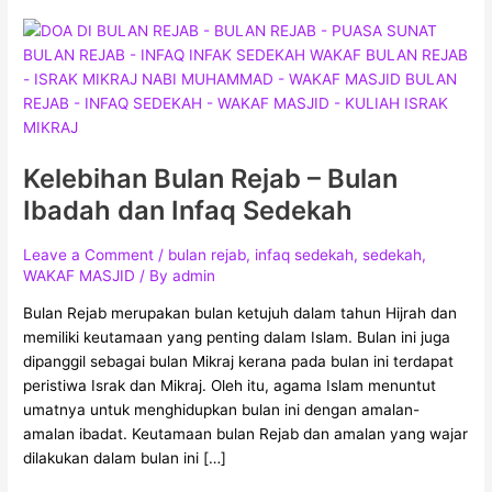
Kelebihan
Bulan
Rejab
–
Bulan
Ibadah
Kelebihan Bulan Rejab – Bulan
dan
Infaq
Ibadah dan Infaq Sedekah
Sedekah
Leave a Comment
/
bulan rejab
,
infaq sedekah
,
sedekah
,
WAKAF MASJID
/ By
admin
Bulan Rejab merupakan bulan ketujuh dalam tahun Hijrah dan
memiliki keutamaan yang penting dalam Islam. Bulan ini juga
dipanggil sebagai bulan Mikraj kerana pada bulan ini terdapat
peristiwa Israk dan Mikraj. Oleh itu, agama Islam menuntut
umatnya untuk menghidupkan bulan ini dengan amalan-
amalan ibadat. Keutamaan bulan Rejab dan amalan yang wajar
dilakukan dalam bulan ini […]