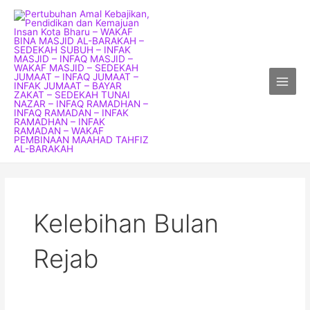
Skip
Main
to
Menu
content
Kelebihan Bulan
Rejab