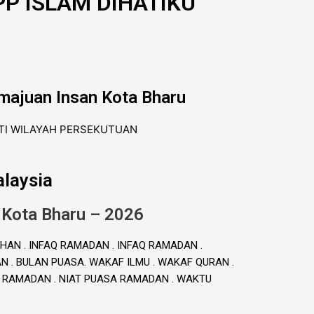
P ISLAM DIHATIKU
majuan Insan Kota Bharu
laysia
 Kota Bharu – 2026
HAN . INFAQ RAMADAN . INFAQ RAMADAN .
. BULAN PUASA. WAKAF ILMU . WAKAF QURAN .
A RAMADAN . NIAT PUASA RAMADAN . WAKTU