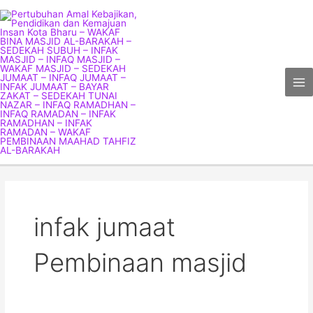
Skip
Ma
to
Me
content
infak jumaat
Pembinaan masjid