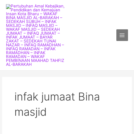
Skip
Main
to
Menu
content
infak jumaat Bina
masjid