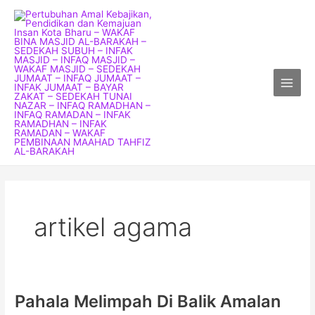
Skip
Main
to
Menu
content
artikel agama
Pahala Melimpah Di Balik Amalan
Pahala
Melimpah