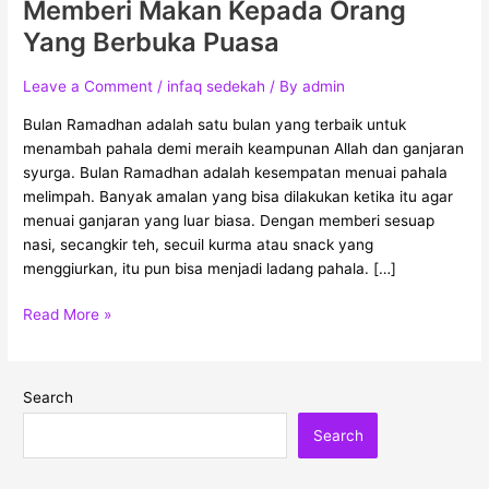
Memberi Makan Kepada Orang
Di
Yang Berbuka Puasa
Balik
Amalan
Leave a Comment
/
infaq sedekah
/ By
admin
Memberi
Makan
Bulan Ramadhan adalah satu bulan yang terbaik untuk
Kepada
menambah pahala demi meraih keampunan Allah dan ganjaran
Orang
syurga. Bulan Ramadhan adalah kesempatan menuai pahala
Yang
melimpah. Banyak amalan yang bisa dilakukan ketika itu agar
Berbuka
menuai ganjaran yang luar biasa. Dengan memberi sesuap
Puasa
nasi, secangkir teh, secuil kurma atau snack yang
menggiurkan, itu pun bisa menjadi ladang pahala. […]
Read More »
Search
Search