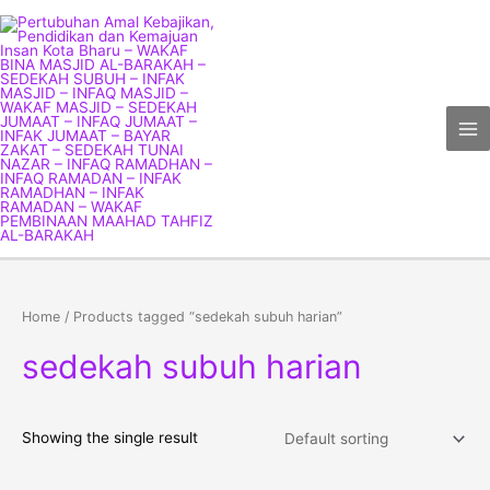
Skip
Ma
to
Me
content
Home
/ Products tagged “sedekah subuh harian”
sedekah subuh harian
Showing the single result