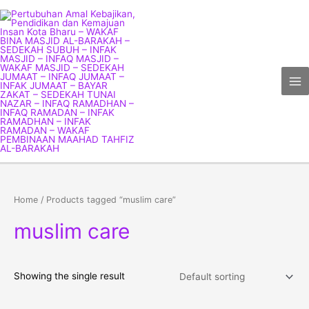
Skip
Ma
to
Me
content
Home
/ Products tagged “muslim care”
muslim care
Showing the single result