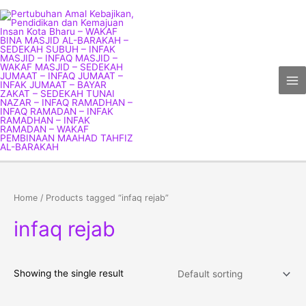
Skip
Ma
to
Me
content
Home
/ Products tagged “infaq rejab”
infaq rejab
Showing the single result