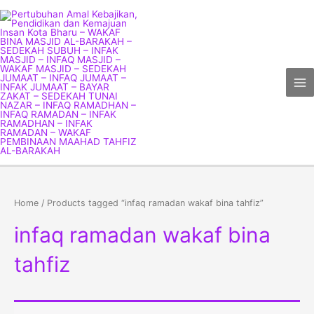
Skip
Ma
to
Me
content
Home
/ Products tagged “infaq ramadan wakaf bina tahfiz”
infaq ramadan wakaf bina
tahfiz