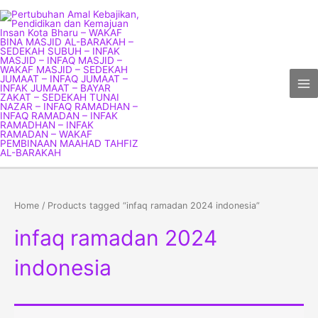
Skip
Ma
to
Me
content
Home
/ Products tagged “infaq ramadan 2024 indonesia”
infaq ramadan 2024
indonesia