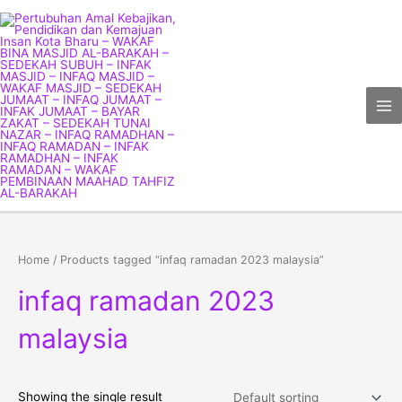
Skip
Ma
to
Me
content
Home
/ Products tagged “infaq ramadan 2023 malaysia”
infaq ramadan 2023
malaysia
Showing the single result