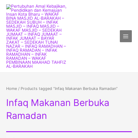
Skip
Main
to
Menu
content
Home
/ Products tagged “Infaq Makanan Berbuka Ramadan”
Infaq Makanan Berbuka
Ramadan