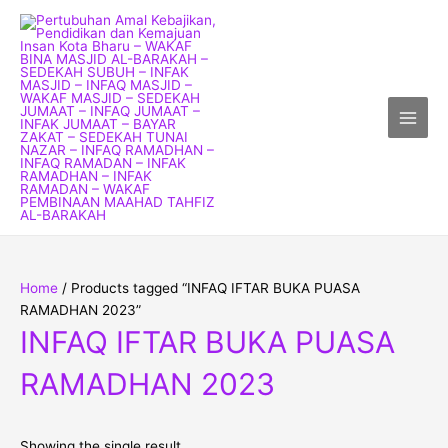
Skip
Main
to
Men
content
Home
/ Products tagged “INFAQ IFTAR BUKA PUASA
RAMADHAN 2023”
INFAQ IFTAR BUKA PUASA
RAMADHAN 2023
Showing the single result