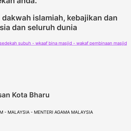
ekah anda.
dakwah islamiah, kebajikan dan
ysia dan seluruh dunia
san Kota Bharu