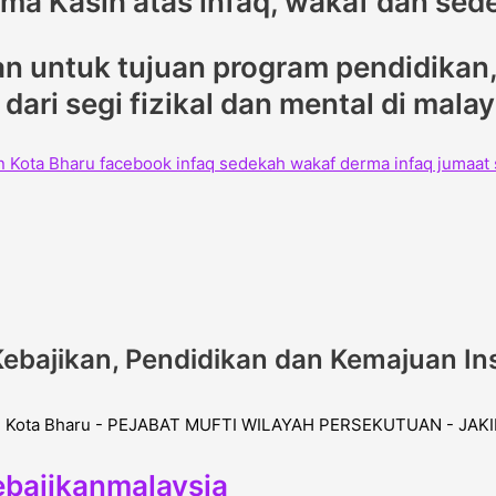
rima Kasih atas infaq, wakaf dan sed
 untuk tujuan program pendidikan, 
ari segi fizikal dan mental di mala
ebajikan, Pendidikan dan Kemajuan In
bajikanmalaysia