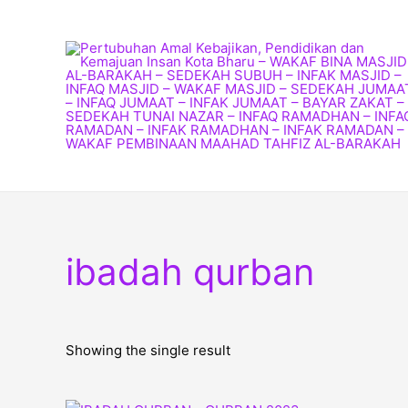
Skip
to
content
ibadah qurban
Showing the single result