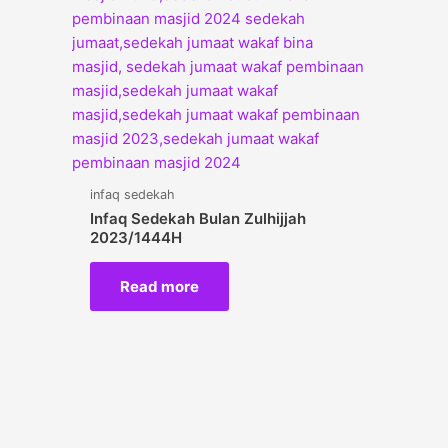
infaq sedekah
Infaq Sedekah Bulan Zulhijjah
2023/1444H
Read more