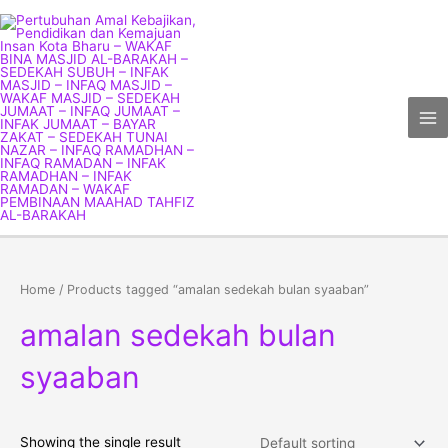
Skip
Ma
to
Me
content
Home
/ Products tagged “amalan sedekah bulan syaaban”
amalan sedekah bulan
syaaban
Showing the single result