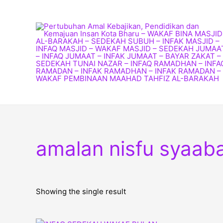
Skip
to
content
amalan nisfu syaab
Showing the single result