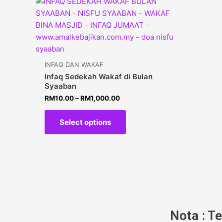
INFAQ DAN WAKAF
Infaq Sedekah Wakaf di Bulan
Syaaban
RM
10.00
–
RM
1,000.00
Select options
Nota : T