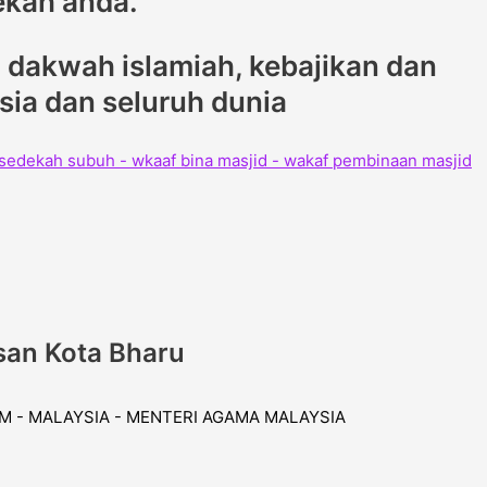
ekah anda.
dakwah islamiah, kebajikan dan
ysia dan seluruh dunia
san Kota Bharu