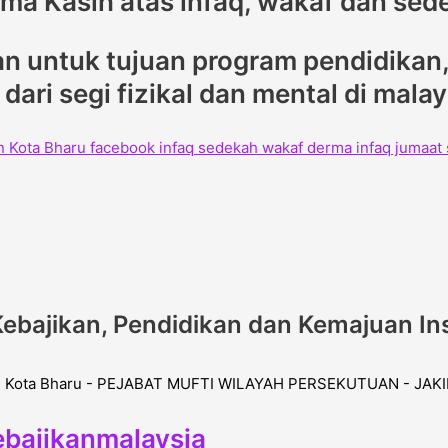
rima Kasih atas infaq, wakaf dan sed
 untuk tujuan program pendidikan, 
ari segi fizikal dan mental di mala
ebajikan, Pendidikan dan Kemajuan In
bajikanmalaysia