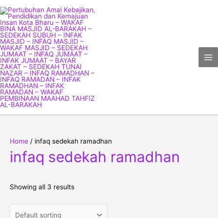
Skip
Ma
to
Me
content
Home
/ infaq sedekah ramadhan
infaq sedekah ramadhan
Showing all 3 results