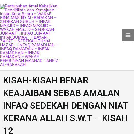
Skip
Ma
to
Me
content
KISAH-KISAH BENAR
KEAJAIBAN SEBAB AMALAN
INFAQ SEDEKAH DENGAN NIAT
KERANA ALLAH S.W.T – KISAH
12