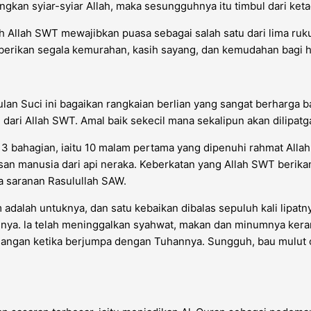
kan syiar-syiar Allah, maka sesungguhnya itu timbul dari ketaq
h Allah SWT mewajibkan puasa sebagai salah satu dari lima ru
erikan segala kemurahan, kasih sayang, dan kemudahan bagi 
ulan Suci ini bagaikan rangkaian berlian yang sangat berharga 
ari Allah SWT. Amal baik sekecil mana sekalipun akan dilipatg
3 bahagian, iaitu 10 malam pertama yang dipenuhi rahmat All
n manusia dari api neraka. Keberkatan yang Allah SWT berikan
 saranan Rasulullah SAW.
alah untuknya, dan satu kebaikan dibalas sepuluh kali lipatnya 
snya. la telah meninggalkan syahwat, makan dan minumnya ker
angan ketika berjumpa dengan Tuhannya. Sungguh, bau mulut o