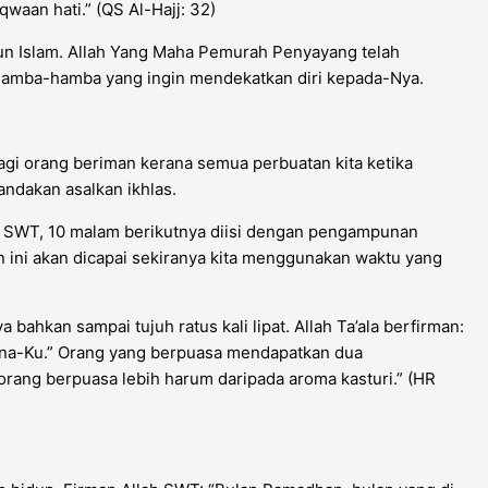
waan hati.” (QS Al-Hajj: 32)
kun Islam. Allah Yang Maha Pemurah Penyayang telah
hamba-hamba yang ingin mendekatkan diri kepada-Nya.
bagi orang beriman kerana semua perbuatan kita ketika
andakan asalkan ikhlas.
ah SWT, 10 malam berikutnya diisi dengan pengampunan
 ini akan dicapai sekiranya kita menggunakan waktu yang
bahkan sampai tujuh ratus kali lipat. Allah Ta’ala berfirman:
ana-Ku.” Orang yang berpuasa mendapatkan dua
rang berpuasa lebih harum daripada aroma kasturi.” (HR