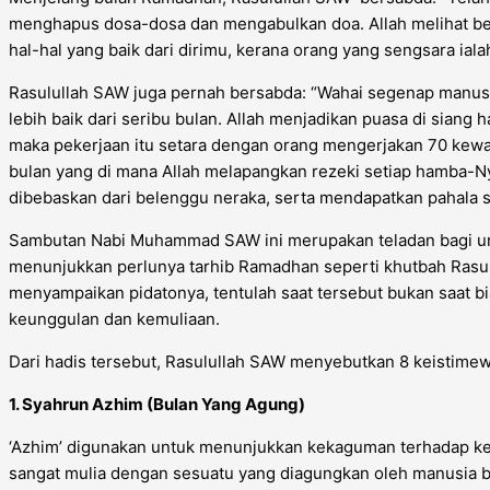
menghapus dosa-dosa dan mengabulkan doa. Allah melihat b
hal-hal yang baik dari dirimu, kerana orang yang sengsara iala
Rasulullah SAW juga pernah bersabda: “Wahai segenap manusia
lebih baik dari seribu bulan. Allah menjadikan puasa di sian
maka pekerjaan itu setara dengan orang mengerjakan 70 kew
bulan yang di mana Allah melapangkan rezeki setiap hamba-
dibebaskan dari belenggu neraka, serta mendapatkan pahala 
Sambutan Nabi Muhammad SAW ini merupakan teladan bagi u
menunjukkan perlunya tarhib Ramadhan seperti khutbah Rasul
menyampaikan pidatonya, tentulah saat tersebut bukan saat 
keunggulan dan kemuliaan.
Dari hadis tersebut, Rasulullah SAW menyebutkan 8 keistimew
1. Syahrun Azhim (Bulan Yang Agung)
‘Azhim’ digunakan untuk menunjukkan kekaguman terhadap kebe
sangat mulia dengan sesuatu yang diagungkan oleh manusia 