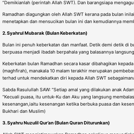
“Demikianlah (perintah Allah SWT). Dan barangsiapa mengagung
Ramadhan diagungkan oleh Allah SWT kerana pada bulan inila
menetapkan dan mensucikan bulan ini dan kemudiannya memb
2. Syahrul Mubarak (Bulan Keberkatan)
Bulan ini penuh keberkatan dan manfaat. Detik demi detik di b
berpuasa menjadi ibadah berpahala yang balasannya langsung d
Keberkatan bulan Ramadhan secara kasar dibahagikan kepada 
(maghfirah), manakala 10 malam terakhir merupakan pembebasa
terhad untuk mendekatkan diri kepada Allah SWT sebagaimana
Sabda Rasulullah SAW: “Setiap amal yang dilakukan anak Adam ad
“Kecuali puasa, itu untuk-Ku dan Aku yang langsung membala
kesenangan,iaitu kesenangan ketika berbuka puasa dan kesen
Bukhari dan Muslim)
3. Syahru Nuzulil Qur’an (Bulan Quran Diturunkan)