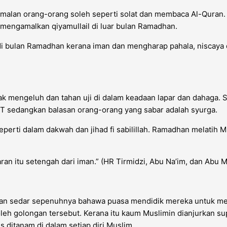
alan orang-orang soleh seperti solat dan membaca Al-Quran. 
 mengamalkan qiyamullail di luar bulan Ramadhan.
di bulan Ramadhan kerana iman dan mengharap pahala, niscaya 
ak mengeluh dan tahan uji di dalam keadaan lapar dan dahaga. 
WT sedangkan balasan orang-orang yang sabar adalah syurga.
seperti dalam dakwah dan jihad fi sabilillah. Ramadhan melatih
an itu setengah dari iman.” (HR Tirmidzi, Abu Na’im, dan Abu M
n sedar sepenuhnya bahawa puasa mendidik mereka untuk memil
oleh golongan tersebut. Kerana itu kaum Muslimin dianjurkan 
ditanam di dalam setiap diri Muslim.