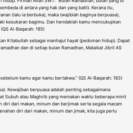
hidup. Firman Allah SWT: “Bulan Ramadhan, bulan yang di
mbeda di antara yang hak dan yang batil). Kerana itu,
lanan (lalu ia berbuka), maka (wajiblah baginya berpuasa),
endaki kesukaran bagimu. Dan hendaklah kamu mencukupkan
(QS Al-Baqarah: 185)
an Kitabullah sebagai manhajul hayat (pedoman hidup). Dapat
madhan dan di setiap bulan Ramadhan, Malaikat Jibril AS
g sebelum kamu agar kamu bertakwa.”
(QS Al-Baqarah: 183)
uasa). Kewajiban berpuasa adalah penting sebagaimana
lat Subuh atau Maghrib yang memakan waktu beberapa minit
an diri dari makan, minum dan berjimak serta segala macam
enahan diri dari makan, minum dan jimak, kita juga perlu