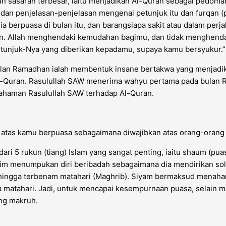
sasaran terbesar, iaitu menjadikan Al-Quran sebagai pedoman 
an penjelasan-penjelasan mengenai petunjuk itu dan furqan (pe
ia berpuasa di bulan itu, dan barangsiapa sakit atau dalam perja
g lain. Allah menghendaki kemudahan bagimu, dan tidak mengh
unjuk-Nya yang diberikan kepadamu, supaya kamu bersyukur.” 
ulan Ramadhan ialah membentuk insane bertakwa yang menjadik
-Quran. Rasulullah SAW menerima wahyu pertama pada bulan Ra
mahaman Rasulullah SAW terhadap Al-Quran.
n atas kamu berpuasa sebagaimana diwajibkan atas orang-oran
ari 5 rukun (tiang) Islam yang sangat penting, iaitu shaum (p
lim menumpukan diri beribadah sebagaimana dia mendirikan so
r sehingga terbenam matahari (Maghrib). Siyam bermaksud menah
nya matahari. Jadi, untuk mencapai kesempurnaan puasa, selain m
ng makruh.