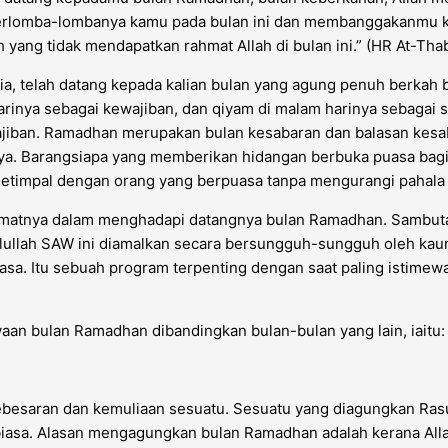
erlomba-lombanya kamu pada bulan ini dan membanggakanmu kep
h yang tidak mendapatkan rahmat Allah di bulan ini.” (HR At-Tha
, telah datang kepada kalian bulan yang agung penuh berkah b
g harinya sebagai kewajiban, dan qiyam di malam harinya sebaga
ajiban. Ramadhan merupakan bulan kesabaran dan balasan kesa
Nya. Barangsiapa yang memberikan hidangan berbuka puasa bagi
setimpal dengan orang yang berpuasa tanpa mengurangi pahala
matnya dalam menghadapi datangnya bulan Ramadhan. Sambut
ullah SAW ini diamalkan secara bersungguh-sungguh oleh kaum
biasa. Itu sebuah program terpenting dengan saat paling isti
aan bulan Ramadhan dibandingkan bulan-bulan yang lain, iaitu:
saran dan kemuliaan sesuatu. Sesuatu yang diagungkan Rasulul
biasa. Alasan mengagungkan bulan Ramadhan adalah kerana All