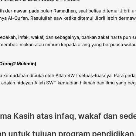
ih dermawan pada bulan Ramadhan, saat beliau ditemui Jibril 
 Al-Qur’an. Rasulullah saw ketika ditemui Jibril lebih derma
sedekah, infak, wakaf, dan sebagainya, bahkan zakat harta pun 
ang memberi makan atau minum kepada orang yang berpuasa wala
k Orang2 Mukmin)
la kemudahan dibuka oleh Allah SWT seluas-luasnya. Para ped
adalah hidayah Allah SWT kemudian hikmah dan ilmu yang begit
rima Kasih atas infaq, wakaf dan sed
 untuk tujuan program pendidikan, 