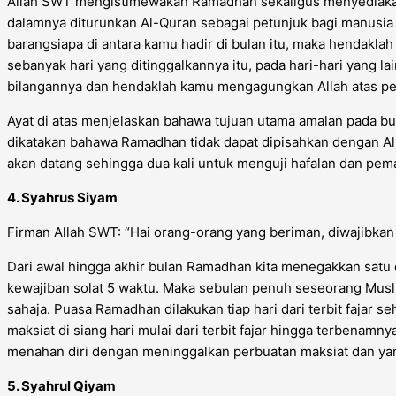
Allah SWT mengistimewakan Ramadhan sekaligus menyediakan 
dalamnya diturunkan Al-Quran sebagai petunjuk bagi manusia d
barangsiapa di antara kamu hadir di bulan itu, maka hendaklah 
sebanyak hari yang ditinggalkannya itu, pada hari-hari yan
bilangannya dan hendaklah kamu mengagungkan Allah atas pet
Ayat di atas menjelaskan bahawa tujuan utama amalan pada b
dikatakan bahawa Ramadhan tidak dapat dipisahkan dengan Al
akan datang sehingga dua kali untuk menguji hafalan dan pe
4. Syahrus Siyam
Firman Allah SWT:
“Hai orang-orang yang beriman, diwajibka
Dari awal hingga akhir bulan Ramadhan kita menegakkan satu d
kewajiban solat 5 waktu. Maka sebulan penuh seseorang Mus
sahaja. Puasa Ramadhan dilakukan tiap hari dari terbit faja
maksiat di siang hari mulai dari terbit fajar hingga terbenam
menahan diri dengan meninggalkan perbuatan maksiat dan ya
5. Syahrul Qiyam