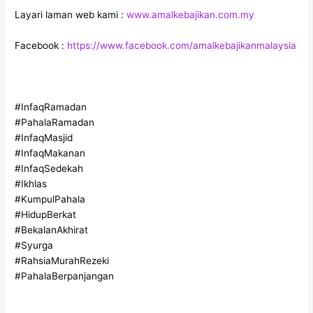
Layari laman web kami :
www.amalkebajikan.com.my
Facebook :
https://www.facebook.com/amalkebajikanmalaysia
#InfaqRamadan
#PahalaRamadan
#InfaqMasjid
#InfaqMakanan
#InfaqSedekah
#Ikhlas
#KumpulPahala
#HidupBerkat
#BekalanAkhirat
#Syurga
#RahsiaMurahRezeki
#PahalaBerpanjangan