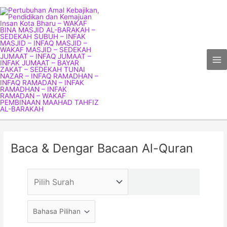
Skip
Ma
to
Me
content
Baca & Dengar Bacaan Al-Quran